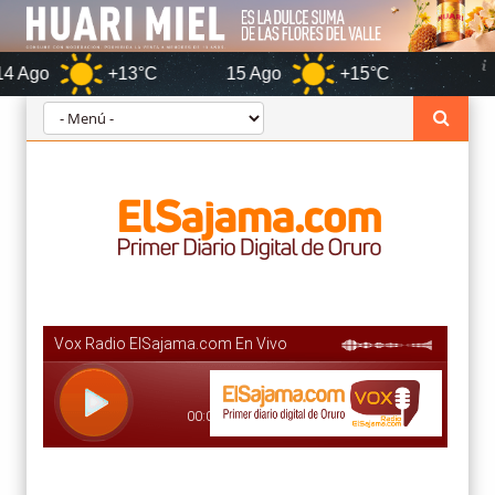
+13°C
15 Ago
+15°C
Oruro