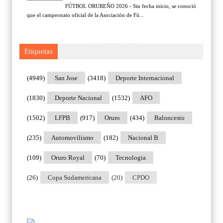
FÚTBOL ORUREÑO 2026 - Sin fecha inicio, se conoció
que el campeonato oficial de la Asociación de Fú...
Etiquetas
(4949)
San Jose
(3418)
Deporte Internacional
(1830)
Deporte Nacional
(1532)
AFO
(1502)
LFPB
(917)
Oruro
(434)
Baloncesto
(235)
Automovilismo
(182)
Nacional B
(109)
Oruro Royal
(70)
Tecnologia
(26)
Copa Sudamericana
(20)
CPDO