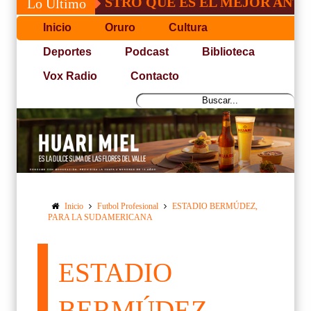
R DEMOSTRO QUE ES EL MEJOR ANTE AUROR
Lo Último
Inicio
Oruro
Cultura
Deportes
Podcast
Biblioteca
Vox Radio
Contacto
Inicio
Futbol Profesional
ESTADIO BERMÚDEZ,
PARA LA SUDAMERICANA
ESTADIO
BERMÚDEZ,