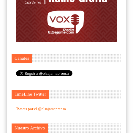
Canales
TimeLine Twitter
Tweets por el @elsajamaprensa.
Nuestro Archivo