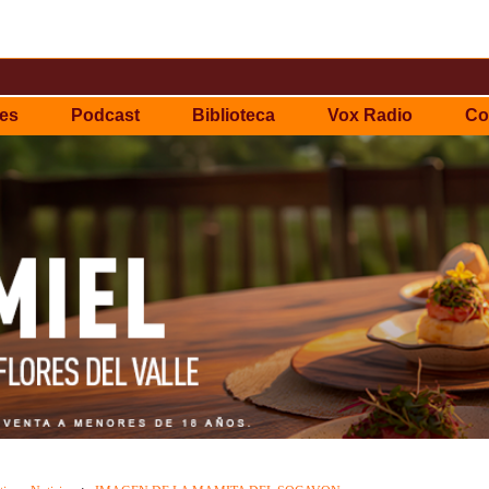
es
Podcast
Biblioteca
Vox Radio
Co