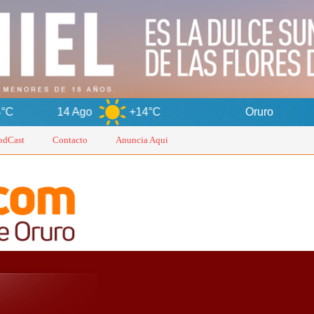
 Ago
+14°C
Oruro
8 Ag
odCast
Contacto
Anuncia Aqui