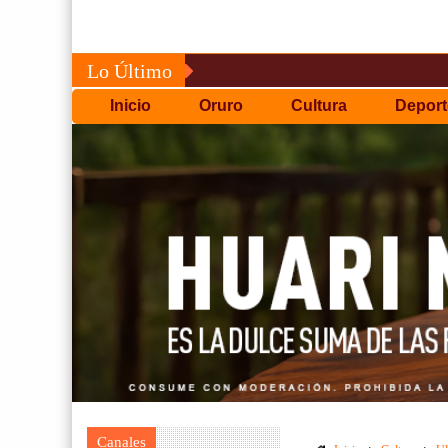
Lo Último
Inicio
Oruro
Cultura
Deport
Canales