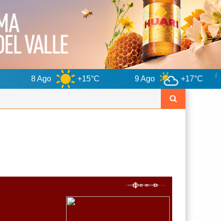
o
+15°C
9 Ago
+17°C
10 Ago