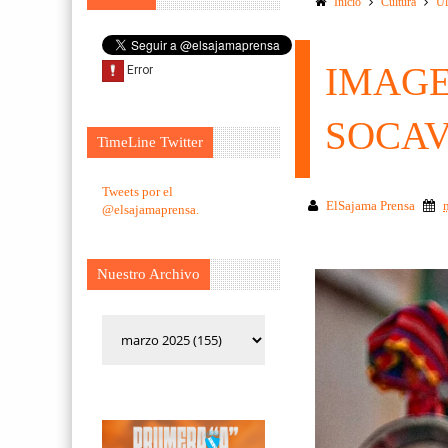
Inicio
Cultura
Ul
IMAGE
SOCA
TimeLine Twitter
Tweets por el
ElSajama Prensa
@elsajamaprensa.
Nuestro Archivo