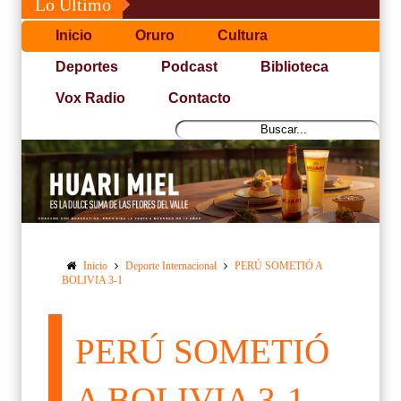
Lo Último
Inicio
Oruro
Cultura
Deportes
Podcast
Biblioteca
Vox Radio
Contacto
Inicio
Deporte Internacional
PERÚ SOMETIÓ A
BOLIVIA 3-1
PERÚ SOMETIÓ
A BOLIVIA 3-1