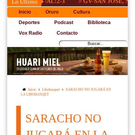
 NACIONAL:2-3
GV-SAN JOSÉ, NO PUDO
Lo Último
Inicio
Oruro
Cultura
Deportes
Podcast
Biblioteca
Vox Radio
Contacto
Inicio
Libobasquet
SARACHO NO JUGARÁ EN
LA LIBOBASQET
SARACHO NO
JUGARÁ EN LA