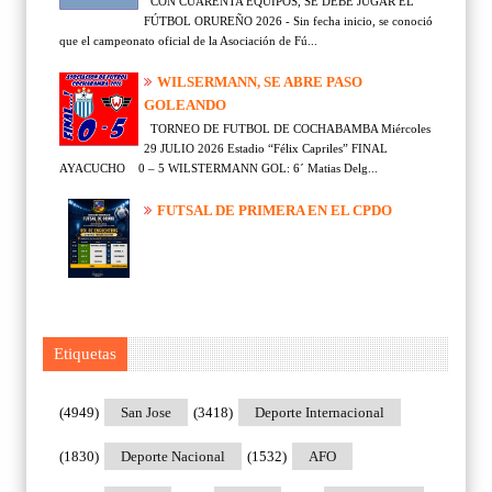
CON CUARENTA EQUIPOS, SE DEBE JUGAR EL
FÚTBOL ORUREÑO 2026 - Sin fecha inicio, se conoció
que el campeonato oficial de la Asociación de Fú...
WILSERMANN, SE ABRE PASO
GOLEANDO
TORNEO DE FUTBOL DE COCHABAMBA Miércoles
29 JULIO 2026 Estadio “Félix Capriles” FINAL
AYACUCHO 0 – 5 WILSTERMANN GOL: 6´ Matias Delg...
FUTSAL DE PRIMERA EN EL CPDO
Etiquetas
(4949)
San Jose
(3418)
Deporte Internacional
(1830)
Deporte Nacional
(1532)
AFO