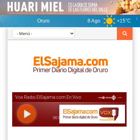
Oruro
8 Ago
+15°C
9 Ag