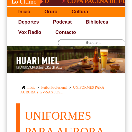
COPA PACEÑA DE FUTBOL
Lo Último
Inicio
Oruro
Cultura
Deportes
Podcast
Biblioteca
Vox Radio
Contacto
Inicio
Futbol Profesional
UNIFORMES PARA
AURORA Y GV-SAN JOSE
UNIFORMES
PARA AURORA