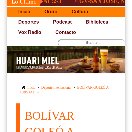
NACIONAL:2-3
GV-SAN JOSÉ, NO PUDO 
Lo Último
Inicio
Oruro
Cultura
Deportes
Podcast
Biblioteca
Vox Radio
Contacto
Inicio
Deporte Internacional
BOLÍVAR GOLEÓ A
CRISTAL 3-0
BOLÍVAR
GOLEÓ A