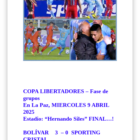
COPA LIBERTADORES – Fase de
grupos
En La Paz, MIERCOLES 9 ABRIL
2025
Estadio:
“Hernando Siles” FINAL…!
BOLÍVAR
3
– 0
SPORTING
CRISTAL