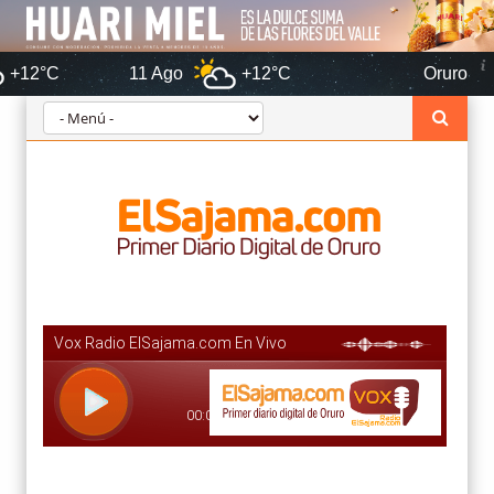
11 Ago
+12°C
Oruro