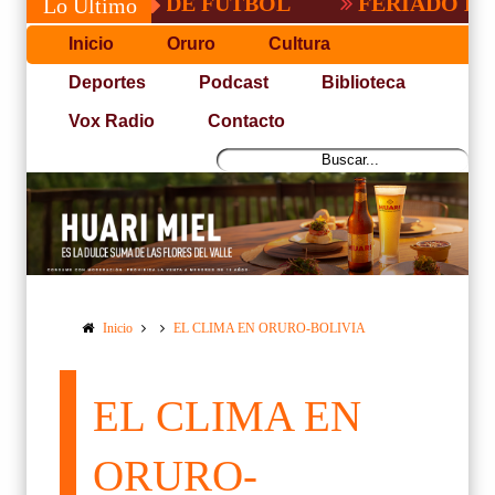
 PACEÑA DE FUTBOL
FERIADO LARGO E
Lo Último
Inicio
Oruro
Cultura
Deportes
Podcast
Biblioteca
Vox Radio
Contacto
Inicio
EL CLIMA EN ORURO-BOLIVIA
EL CLIMA EN
ORURO-