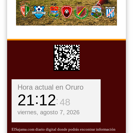
Hora actual en Oruro
21
12
50
viernes, agosto 7, 2026
ElSajama.com diario digital donde podrás encontrar información