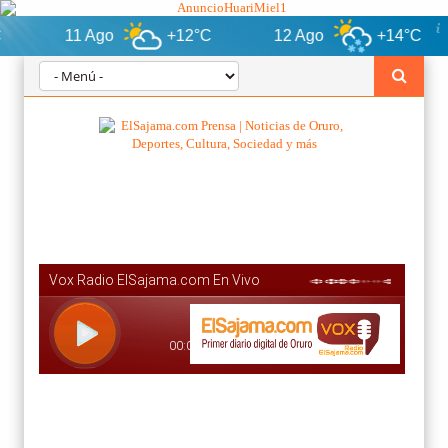
11 Ago
+12°C
12 Ago
+14°C