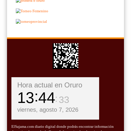
Hora actual en Oruro
13
44
33
viernes, agosto 7, 2026
ElSajama.com diario digital donde podrás encontrar información