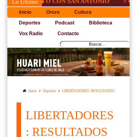
É, NO PUDO CON SAN ANTONIO
COPA P
Lo Último
Inicio
Oruro
Cultura
Deportes
Podcast
Biblioteca
Vox Radio
Contacto
Inicio
Deportes
LIBERTADORES: RESULTADOS
LIBERTADORES
: RESULTADOS