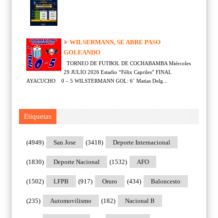
WILSERMANN, SE ABRE PASO
GOLEANDO
TORNEO DE FUTBOL DE COCHABAMBA Miércoles
29 JULIO 2026 Estadio “Félix Capriles” FINAL
AYACUCHO 0 – 5 WILSTERMANN GOL: 6´ Matias Delg...
Etiquetas
(4949)
San Jose
(3418)
Deporte Internacional
(1830)
Deporte Nacional
(1532)
AFO
(1502)
LFPB
(917)
Oruro
(434)
Baloncesto
(235)
Automovilismo
(182)
Nacional B