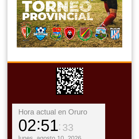
Hora actual en Oruro
02
51
35
lunes, agosto 10, 2026