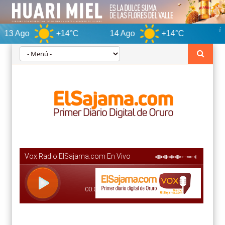
+14°C
14 Ago
+14°C
Orur