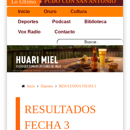
JOSÉ, NO PUDO CON SAN ANTONIO
COPA
Lo Último
Inicio
Oruro
Cultura
Deportes
Podcast
Biblioteca
Vox Radio
Contacto
Inicio
Deportes
RESULTADOS FECHA 3
RESULTADOS
FECHA 3