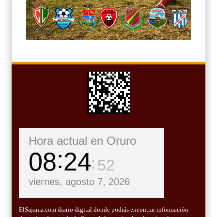
Hora actual en Oruro
08
24
54
viernes, agosto 7, 2026
ElSajama.com diario digital donde podrás encontrar información