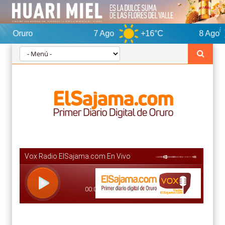
7 Ago
+16°C
8 Ago
+15°