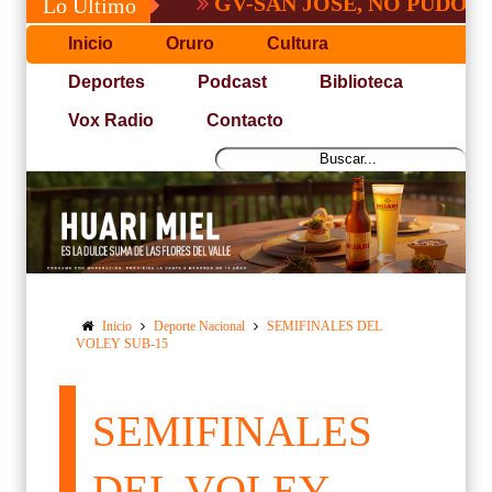
GV-SAN JOSÉ, NO PUDO CON SA
Lo Último
Inicio
Oruro
Cultura
Deportes
Podcast
Biblioteca
Vox Radio
Contacto
Inicio
Deporte Nacional
SEMIFINALES DEL
VOLEY SUB-15
SEMIFINALES
DEL VOLEY