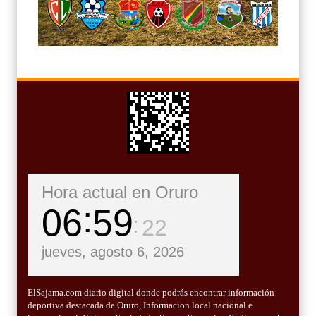
Hora actual en Oruro
06
59
23
jueves, agosto 6, 2026
ElSajama.com diario digital donde podrás encontrar información
deportiva destacada de Oruro, Informacion local nacional e