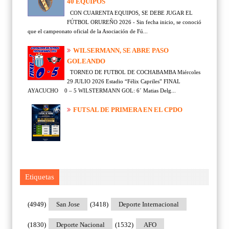
40 EQUIPOS
CON CUARENTA EQUIPOS, SE DEBE JUGAR EL
FÚTBOL ORUREÑO 2026 - Sin fecha inicio, se conoció
que el campeonato oficial de la Asociación de Fú...
WILSERMANN, SE ABRE PASO
GOLEANDO
TORNEO DE FUTBOL DE COCHABAMBA Miércoles
29 JULIO 2026 Estadio “Félix Capriles” FINAL
AYACUCHO 0 – 5 WILSTERMANN GOL: 6´ Matias Delg...
FUTSAL DE PRIMERA EN EL CPDO
Etiquetas
(4949)
San Jose
(3418)
Deporte Internacional
(1830)
Deporte Nacional
(1532)
AFO