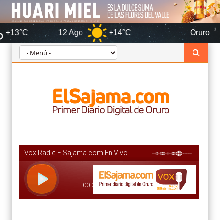
12 Ago
+14°C
Oruro