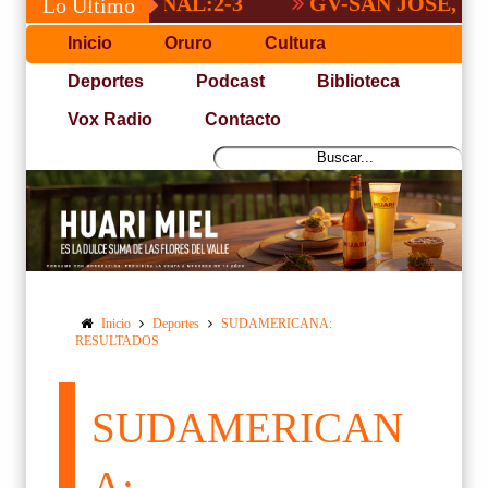
A NACIONAL:2-3
GV-SAN JOSÉ, NO PUD
Lo Último
Inicio
Oruro
Cultura
Deportes
Podcast
Biblioteca
Vox Radio
Contacto
Inicio
Deportes
SUDAMERICANA:
RESULTADOS
SUDAMERICAN
A: