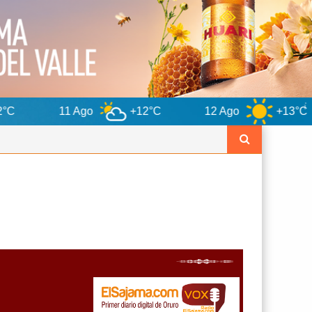
Ago
+12°C
12 Ago
+13°C
13 Ago