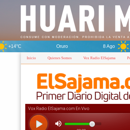
Oruro
8 Ago
+15°C
Inicio
Quienes Somos
Vox Radio ElSajama
P