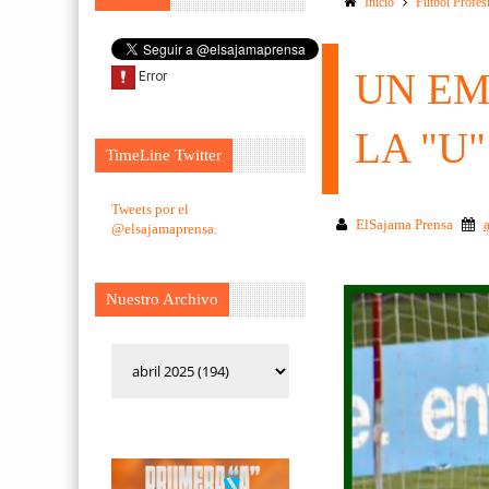
Inicio
Futbol Profes
UN EM
LA "U"
TimeLine Twitter
Tweets por el
ElSajama Prensa
@elsajamaprensa.
Nuestro Archivo