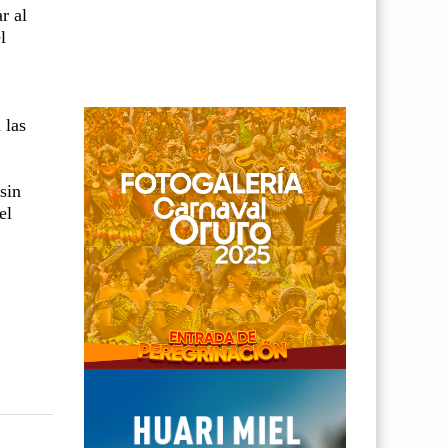
r al
l
 las
sin
el