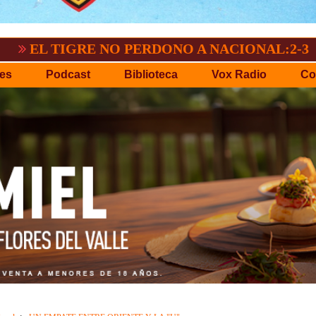
IGRE NO PERDONO A NACIONAL:2-3
GV-S
es
Podcast
Biblioteca
Vox Radio
Co