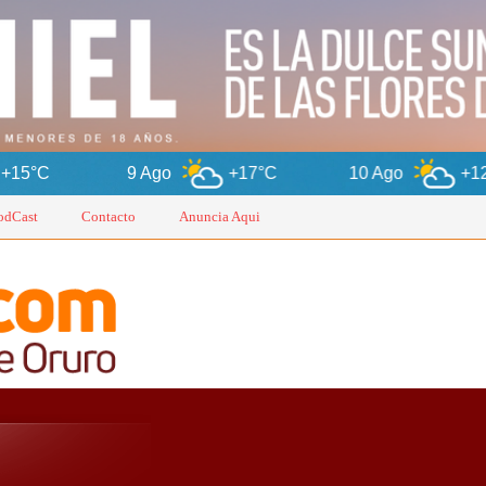
9 Ago
+17°C
10 Ago
+12°C
11 
odCast
Contacto
Anuncia Aqui