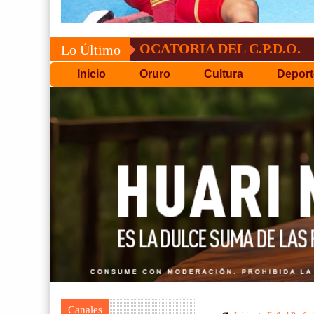
CONVOCATORIA DEL C.P.D.O.
EL T
Lo Último
Inicio
Oruro
Cultura
Deport
Canales