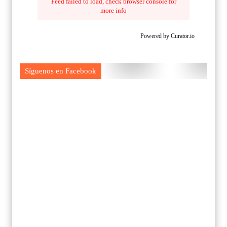
Feed failed to load, check browser console for
more info
Powered by Curator.io
Síguenos en Facebook