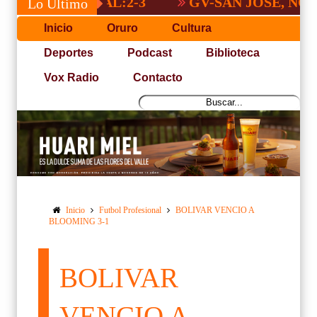
GV-SAN JOSÉ, NO PUDO 
Lo Último
Inicio
Oruro
Cultura
Deportes
Podcast
Biblioteca
Vox Radio
Contacto
Inicio
Futbol Profesional
BOLIVAR VENCIO A
BLOOMING 3-1
BOLIVAR
VENCIO A