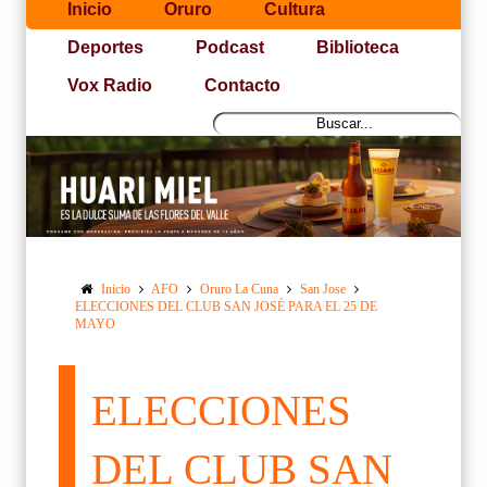
Inicio
Oruro
Cultura
Deportes
Podcast
Biblioteca
Vox Radio
Contacto
Inicio
AFO
Oruro La Cuna
San Jose
ELECCIONES DEL CLUB SAN JOSÉ PARA EL 25 DE
MAYO
ELECCIONES
DEL CLUB SAN