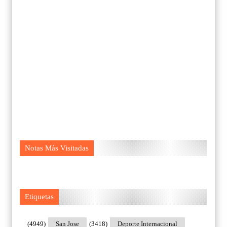
Notas Más Visitadas
Etiquetas
(4949)
San Jose
(3418)
Deporte Internacional