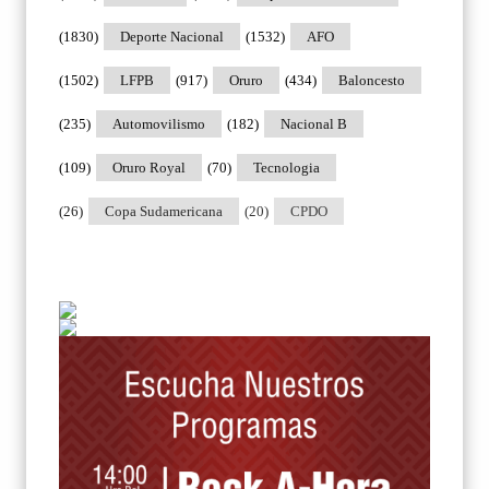
(1830)
Deporte Nacional
(1532)
AFO
(1502)
LFPB
(917)
Oruro
(434)
Baloncesto
(235)
Automovilismo
(182)
Nacional B
(109)
Oruro Royal
(70)
Tecnologia
(26)
Copa Sudamericana
(20)
CPDO