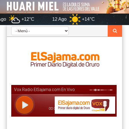
+12°C
12 Ago
+14°C
Oruro