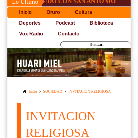
SÉ, NO PUDO CON SAN ANTONIO
COPA P
Lo Último
Inicio
Oruro
Cultura
Deportes
Podcast
Biblioteca
Vox Radio
Contacto
Inicio
SOCIEDAD
INVITACION RELIGIOSA
INVITACION
RELIGIOSA