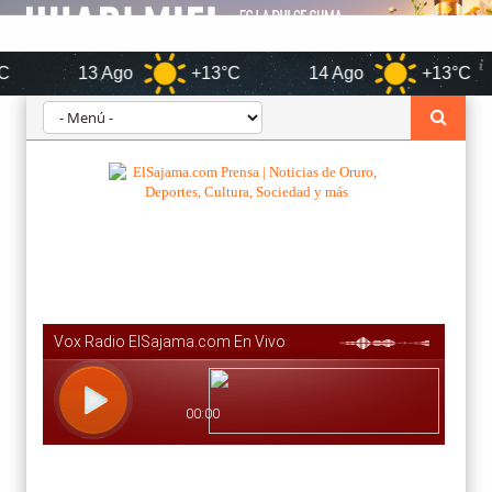
13 Ago
+13°C
14 Ago
+13°C