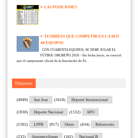
LAS POSICIONES
TENDRÍAN QUE COMPETIR EN LA AFO
40 EQUIPOS
CON CUARENTA EQUIPOS, SE DEBE JUGAR EL
FÚTBOL ORUREÑO 2026 - Sin fecha inicio, se conoció
que el campeonato oficial de la Asociación de Fú...
Etiquetas
(4949)
San Jose
(3418)
Deporte Internacional
(1830)
Deporte Nacional
(1532)
AFO
(1502)
LFPB
(917)
Oruro
(434)
Baloncesto
(235)
Automovilismo
(182)
Nacional B