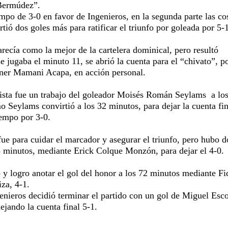
 Bermúdez”.
mpo de 3-0 en favor de Ingenieros, en la segunda parte las co
tió dos goles más para ratificar el triunfo por goleada por 5-1
recía como la mejor de la cartelera dominical, pero resultó
e jugaba el minuto 11, se abrió la cuenta para el “chivato”, p
ner Mamani Acapa, en acción personal.
sta fue un trabajo del goleador Moisés Román Seylams
a lo
 Seylams convirtió a los 32 minutos, para dejar la cuenta fin
iempo por 3-0.
ue para cuidar el marcador y asegurar el triunfo, pero hubo d
8 minutos, mediante Erick Colque Monzón, para dejar el 4-0.
 y logro anotar el gol del honor a los 72 minutos mediante Fi
za, 4-1.
genieros decidió terminar el partido con un gol de Miguel Esc
ejando la cuenta final 5-1.