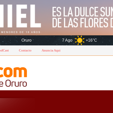
7 Ago
+16°C
8 Ago
+1
odCast
Contacto
Anuncia Aqui