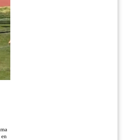
tima
 en