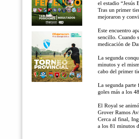
el estadio “Jesús
Tras un primer tie
mejoraron y convir
Este encuentro apa
sencillo. Cuando s
medicación de Da
La segunda conqui
minutos y el mismo
cabo del primer t
La segunda parte f
goles más a los 4
El Royal se animó
Grover Ramos Avi
Cerca al final, In
a los 81 minutos d