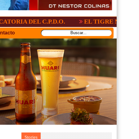
 C.P.D.O.
EL TIGRE NO PERDONO A NA
ntacto
Stories