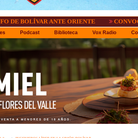
ÍVAR ANTE ORIENTE
CONVOCATORIA DEL
es
Podcast
Biblioteca
Vox Radio
Co