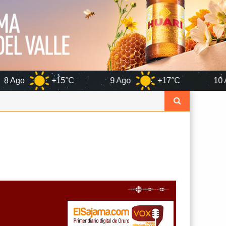
5°C
9 Ago
+17°C
10 Ago
+13°C