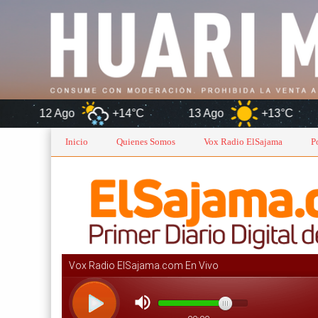
+14°C
13 Ago
+13°C
Oruro
Inicio
Quienes Somos
Vox Radio ElSajama
P