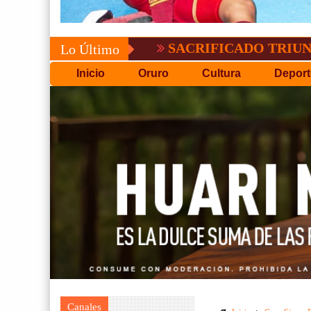
SACRIFICADO TRIUNFO DE BOL
Lo Último
Inicio
Oruro
Cultura
Deport
Canales