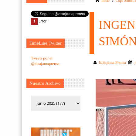
Inicio
Copa Simon B
INGEN
SIMÓN
TimeLine Twitter
Tweets por el
ElSajama Prensa
@elsajamaprensa.
Nuestro Archivo