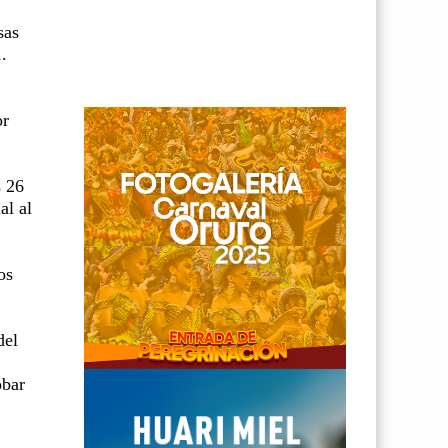
sas
.
or
s 26
al al
os
del
obar