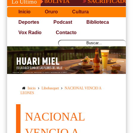
RGO EN BOLIVIA
SACRIFICADO TRIUNF
Lo Último
Inicio
Oruro
Cultura
Deportes
Podcast
Biblioteca
Vox Radio
Contacto
Inicio
Libobasquet
NACIONAL VENCIO A
LEONES
NACIONAL
VENCIO A