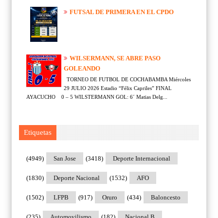
FUTSAL DE PRIMERA EN EL CPDO
WILSERMANN, SE ABRE PASO
GOLEANDO
TORNEO DE FUTBOL DE COCHABAMBA Miércoles
29 JULIO 2026 Estadio “Félix Capriles” FINAL
AYACUCHO 0 – 5 WILSTERMANN GOL: 6´ Matias Delg...
Etiquetas
(4949)
San Jose
(3418)
Deporte Internacional
(1830)
Deporte Nacional
(1532)
AFO
(1502)
LFPB
(917)
Oruro
(434)
Baloncesto
(235)
Automovilismo
(182)
Nacional B