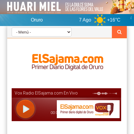
Oruro
7 Ago
+16°C
8 Ago