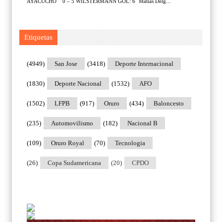
AYACUCHO 0 – 5 WILSTERMANN GOL: 6´ Matias Delg...
Etiquetas
(4949)
San Jose
(3418)
Deporte Internacional
(1830)
Deporte Nacional
(1532)
AFO
(1502)
LFPB
(917)
Oruro
(434)
Baloncesto
(235)
Automovilismo
(182)
Nacional B
(109)
Oruro Royal
(70)
Tecnologia
(26)
Copa Sudamericana
(20)
CPDO