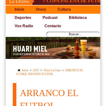
COPA PACEÑA DE FUTBOL
Lo Último
Inicio
Oruro
Cultura
Deportes
Podcast
Biblioteca
Vox Radio
Contacto
Inicio
AFO
Oruro La Cuna
ARRANCO EL
FUTBOL INFANTO JUVENIL
ARRANCO EL
FUTBOL