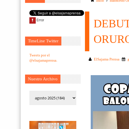
Inicio
Baloncesto O
DEBUT
ORURO
TimeLine Twitter
Tweets por el
ElSajama Prensa
@elsajamaprensa.
Nuestro Archivo