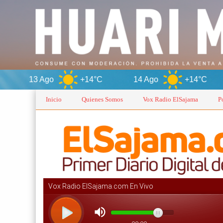
+14°C
14 Ago
+14°C
Or
Inicio
Quienes Somos
Vox Radio ElSajama
P