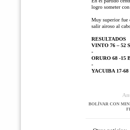
En el partido cent
logro someter con
Muy superior fue e
salir airoso al ca
RESULTADOS
VINTO 76 – 52
-
ORURO 68 -15
-
YACUIBA 17-68
An
BOLÍVAR CON MIN
F