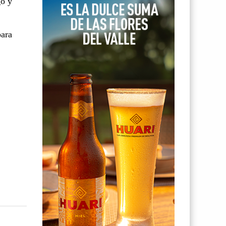
go y
para