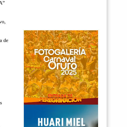
“A”
vo,
a de
s