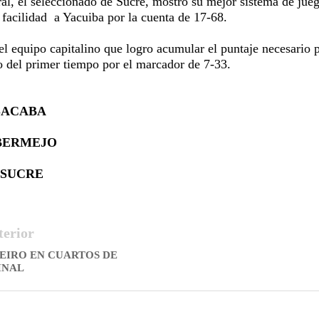
ral, el seleccionado de Sucre, mostro su mejor sistema de jue
 facilidad
a Yacuiba por la cuenta de 17-68.
l equipo capitalino que logro acumular el puntaje necesario 
bo del primer tiempo por el marcador de 7-33.
 SACABA
 BERMEJO
 SUCRE
terior
EIRO EN CUARTOS DE
INAL