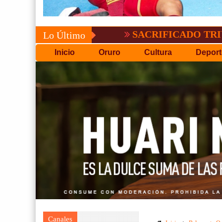
SACRIFICADO TRIUNFO DE 
Lo Último
Inicio
Oruro
Cultura
Deport
Canales