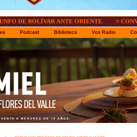
BOLÍVAR ANTE ORIENTE
CONVOCATORIA 
es
Podcast
Biblioteca
Vox Radio
Co