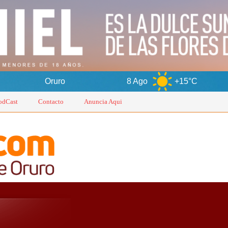
uro
8 Ago
+15°C
9 Ago
odCast
Contacto
Anuncia Aqui