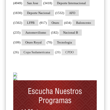
(4949)
San Jose
(3418)
Deporte Internacional
(1830)
Deporte Nacional
(1532)
AFO
(1502)
LFPB
(917)
Oruro
(434)
Baloncesto
(235)
Automovilismo
(182)
Nacional B
(109)
Oruro Royal
(70)
Tecnologia
(26)
Copa Sudamericana
(20)
CPDO