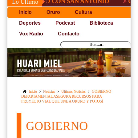
 NO PUDO CON SAN ANTONIO
COPA PACE
Lo Último
Inicio
Oruro
Cultura
Deportes
Podcast
Biblioteca
Vox Radio
Contacto
Inicio
Noticias
Ultimas Noticias
GOBIERNO
DEPARTAMENTAL ASEGURA RECURSOS PARA
PROYECTO VIAL QUE UNE A ORURO Y POTOSÍ
GOBIERNO