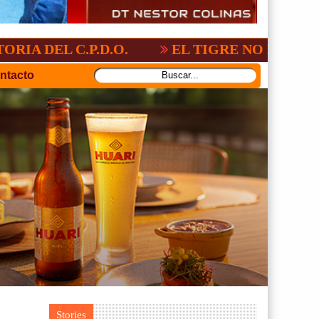
.P.D.O.
EL TIGRE NO PERDONO A NACI
ntacto
Stories