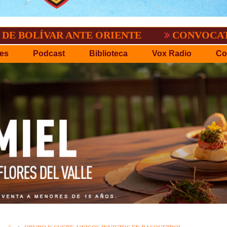
AR ANTE ORIENTE
CONVOCATORIA DEL C
es
Podcast
Biblioteca
Vox Radio
Co