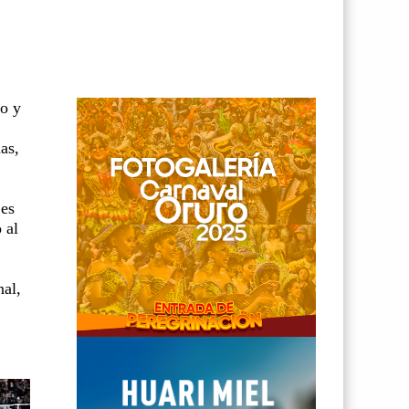
ro y
as,
 es
 al
nal,