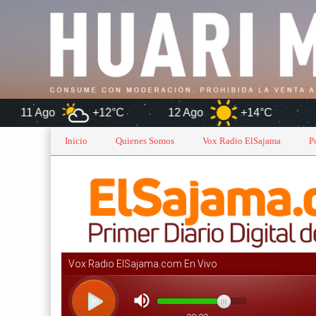
+12°C
12 Ago
+14°C
Oruro
Inicio
Quienes Somos
Vox Radio ElSajama
P