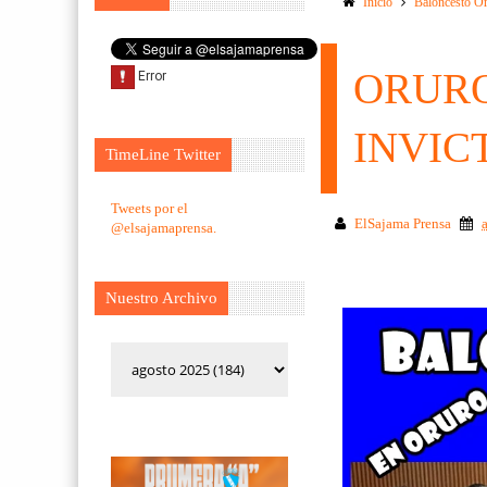
Inicio
Baloncesto O
ORURO
INVIC
TimeLine Twitter
Tweets por el
ElSajama Prensa
@elsajamaprensa.
Nuestro Archivo