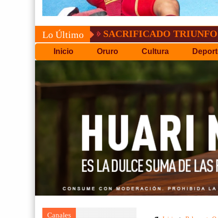
SACRIFICADO TRIUNFO DE BOLÍV
Lo Último
Inicio
Oruro
Cultura
Deport
Canales