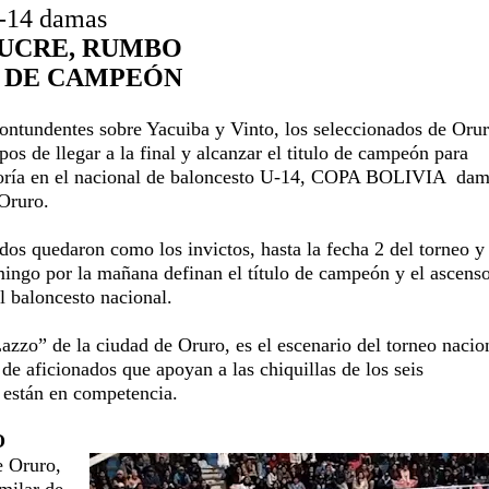
-14 damas
SUCRE, RUMBO
O DE CAMPEÓN
contundentes sobre Yacuiba y Vinto, los seleccionados de Oru
os de llegar a la final y alcanzar el titulo de campeón para
goría en el nacional de baloncesto U-14, COPA BOLIVIA
dam
 Oruro.
os quedaron como los invictos, hasta la fecha 2 del torneo y
mingo por la mañana definan el título de campeón y el ascenso
 baloncesto nacional.
zzo” de la ciudad de Oruro, es el escenario del torneo nacio
e aficionados que apoyan a las chiquillas de los seis
 están en competencia.
O
e Oruro,
imilar de