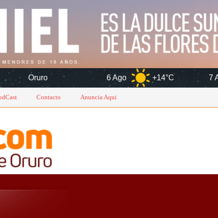
6 Ago
+14°C
7 Ago
+14°
odCast
Contacto
Anuncia Aqui