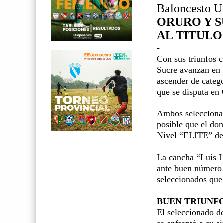
Baloncesto U
ORURO Y 
AL TITUL
-
Con sus triunfos 
Sucre avanzan en p
ascender de cate
que se disputa en
Ambos seleccionad
posible que el do
Nivel “ELITE” del
La cancha “Luis La
ante buen número d
seleccionados que
BUEN TRIUNF
El seleccionado d
se enfrentó a su s