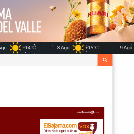
C
8 Ago
+15°C
9 Ago
+17°C