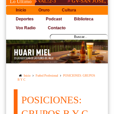
A NACIONAL:2-3
GV-SAN JOSÉ, NO PUD
Lo Último
Inicio
Oruro
Cultura
Deportes
Podcast
Biblioteca
Vox Radio
Contacto
Inicio
Futbol Profesional
POSICIONES: GRUPOS
B Y C
POSICIONES:
GRUPOS B Y C