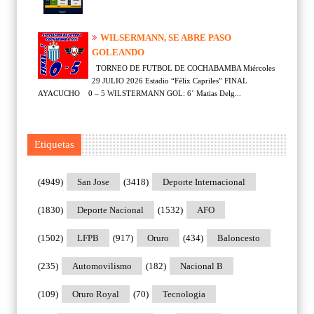
WILSERMANN, SE ABRE PASO
GOLEANDO
TORNEO DE FUTBOL DE COCHABAMBA Miércoles
29 JULIO 2026 Estadio “Félix Capriles” FINAL
AYACUCHO 0 – 5 WILSTERMANN GOL: 6´ Matias Delg...
Etiquetas
(4949)
San Jose
(3418)
Deporte Internacional
(1830)
Deporte Nacional
(1532)
AFO
(1502)
LFPB
(917)
Oruro
(434)
Baloncesto
(235)
Automovilismo
(182)
Nacional B
(109)
Oruro Royal
(70)
Tecnologia