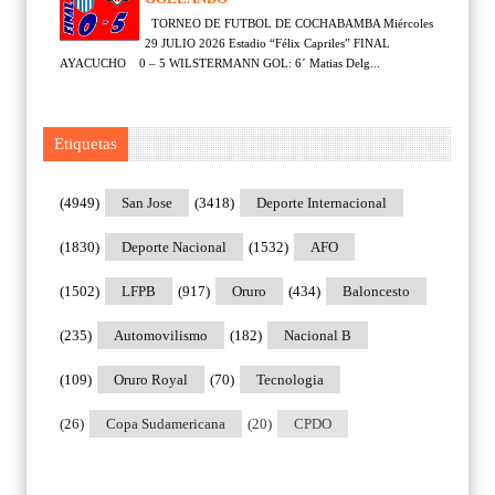
TORNEO DE FUTBOL DE COCHABAMBA Miércoles
29 JULIO 2026 Estadio “Félix Capriles” FINAL
AYACUCHO 0 – 5 WILSTERMANN GOL: 6´ Matias Delg...
Etiquetas
(4949)
San Jose
(3418)
Deporte Internacional
(1830)
Deporte Nacional
(1532)
AFO
(1502)
LFPB
(917)
Oruro
(434)
Baloncesto
(235)
Automovilismo
(182)
Nacional B
(109)
Oruro Royal
(70)
Tecnologia
(26)
Copa Sudamericana
(20)
CPDO