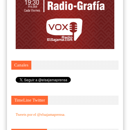
Canales
TimeLine Twitter
Tweets por el @elsajamaprensa.