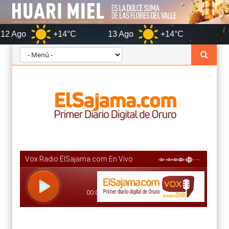
+14°C
13 Ago
+14°C
Oruro