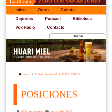
JOSÉ, NO PUDO CON SAN ANTONIO
COPA
Lo Último
Inicio
Oruro
Cultura
Deportes
Podcast
Biblioteca
Vox Radio
Contacto
Inicio
Futbol Profesional
POSICIONES
POSICIONES
ElSajama Prensa
agosto 09, 2025