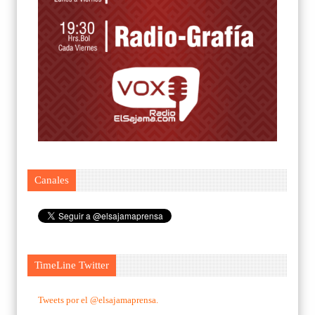
Canales
TimeLine Twitter
Tweets por el @elsajamaprensa.