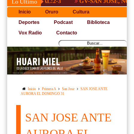
GV-SAN JOSÉ, NO PUDO 
Lo Último
Inicio
Oruro
Cultura
Deportes
Podcast
Biblioteca
Vox Radio
Contacto
Inicio
Primera A
San Jose
SAN JOSE ANTE
AURORA EL DOMINGO 31
SAN JOSE ANTE
AURORA EL