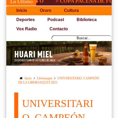
COPA PACEÑA DE FUTBOL
Lo Último
Inicio
Oruro
Cultura
Deportes
Podcast
Biblioteca
Vox Radio
Contacto
Inicio
Libobasquet
UNIVERSITARIO, CAMPEÓN
DE LA LIBOBASQUET 2025
UNIVERSITARI
O, CAMPEÓN