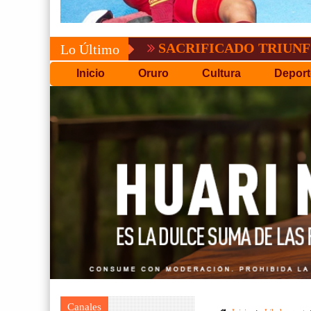
SACRIFICADO TRIUNFO DE BOL
Lo Último
Inicio
Oruro
Cultura
Deport
Canales