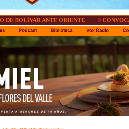
ÍVAR ANTE ORIENTE
CONVOCATORIA DEL
es
Podcast
Biblioteca
Vox Radio
Co