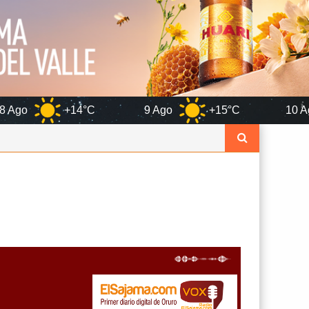
4°C
9 Ago
+15°C
10 Ago
+14°