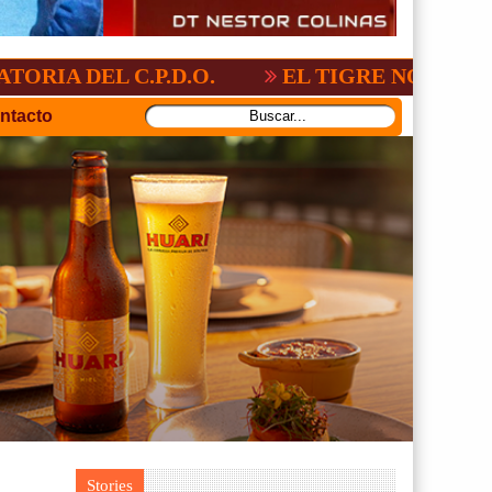
 C.P.D.O.
EL TIGRE NO PERDONO A NAC
ntacto
Stories