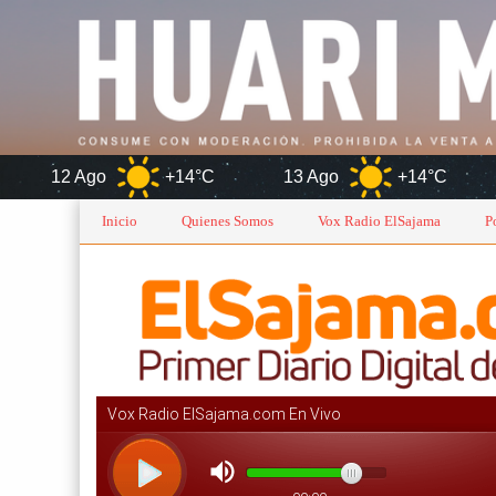
+14°C
13 Ago
+14°C
Orur
Inicio
Quienes Somos
Vox Radio ElSajama
P