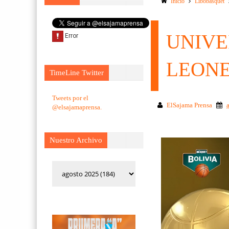
Inicio
Libobasquet
UNIVE
LEON
TimeLine Twitter
Tweets por el
ElSajama Prensa
@elsajamaprensa.
Nuestro Archivo