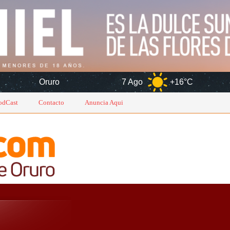
o
7 Ago
+16°C
8 Ago
+1
odCast
Contacto
Anuncia Aqui