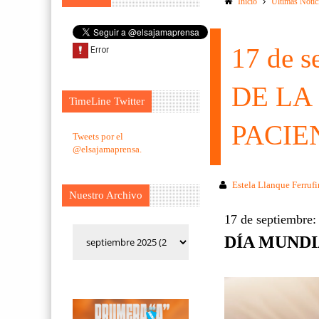
Inicio
Ultimas Notic
17 de 
DE LA
TimeLine Twitter
PACIE
Tweets por el
@elsajamaprensa.
Estela Llanque Ferruf
Nuestro Archivo
17 de septiembre
DÍA MUNDI