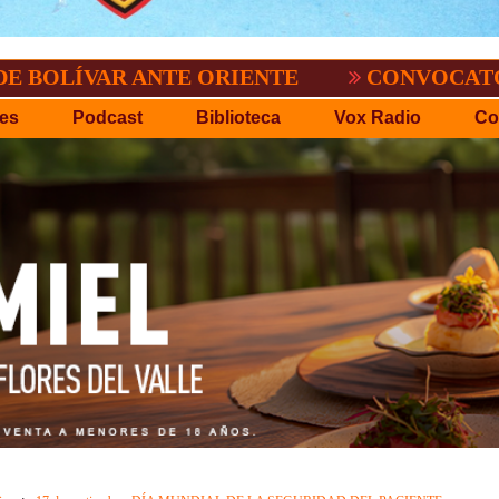
AR ANTE ORIENTE
CONVOCATORIA DEL C
es
Podcast
Biblioteca
Vox Radio
Co