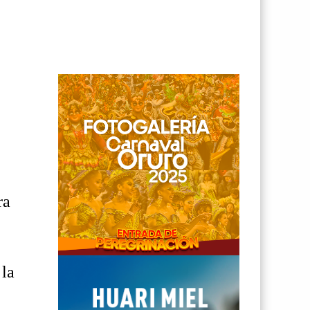
ra
 la