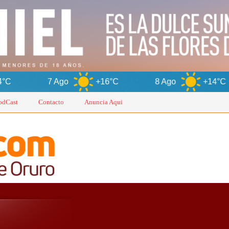
Ago
+16°C
8 Ago
+14°C
9 Ago
odCast
Contacto
Anuncia Aqui