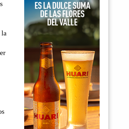
s
 la
er
os