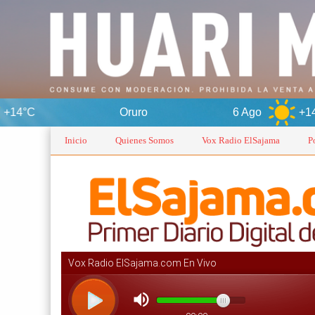
Oruro
6 Ago
+14°C
7 
Inicio
Quienes Somos
Vox Radio ElSajama
P