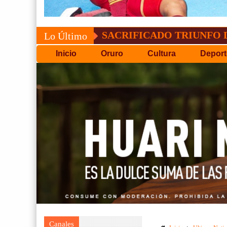
SACRIFICADO TRIUNFO DE BOLÍV
Lo Último
Inicio
Oruro
Cultura
Deport
Canales