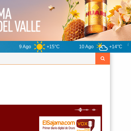
+15°C
10 Ago
+14°C
11 Ago