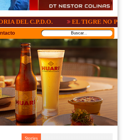
.P.D.O.
EL TIGRE NO PERDONO A NACI
ntacto
Stories