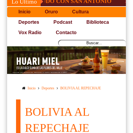
SÉ, NO PUDO CON SAN ANTONIO
COPA P
Lo Último
Inicio
Oruro
Cultura
Deportes
Podcast
Biblioteca
Vox Radio
Contacto
Inicio
Deportes
BOLIVIA AL REPECHAJE
BOLIVIA AL
REPECHAJE