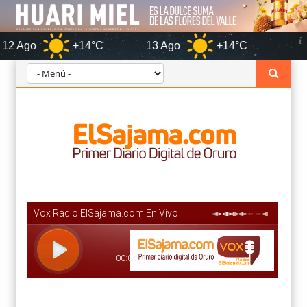
+14°C
13 Ago
+14°C
Oruro