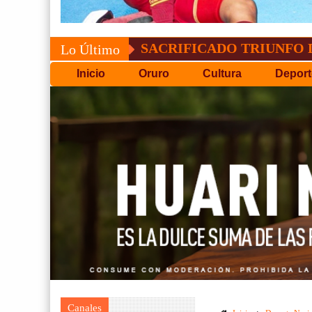
SACRIFICADO TRIUNFO DE BOLÍV
Lo Último
Inicio
Oruro
Cultura
Deport
Canales