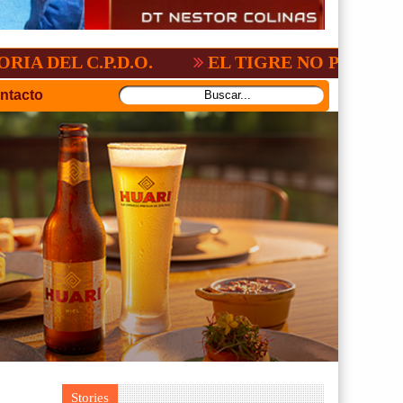
.P.D.O.
EL TIGRE NO PERDONO A NACI
ntacto
Stories