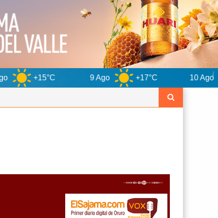
C
9 Ago
+17°C
10 Ago
+13°C