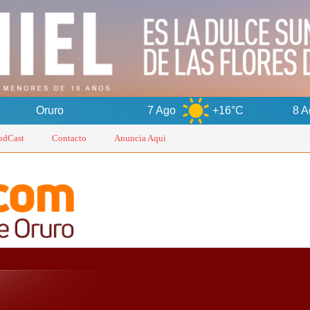
7 Ago
+16°C
8 Ago
+15°
odCast
Contacto
Anuncia Aqui