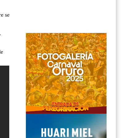
re se
.
de