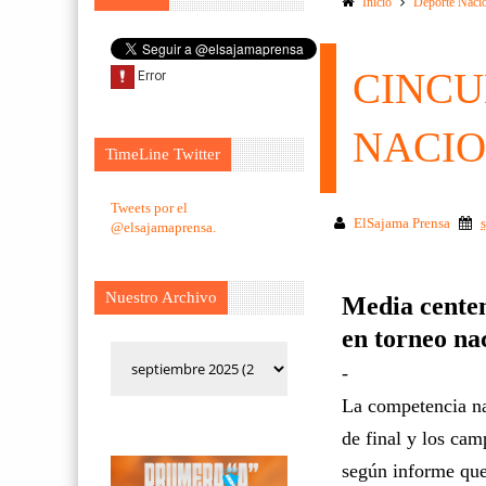
Inicio
Deporte Naci
CINCU
NACIO
TimeLine Twitter
Tweets por el
ElSajama Prensa
@elsajamaprensa.
Nuestro Archivo
Media centen
en torneo na
-
La competencia na
de final y los cam
según informe que