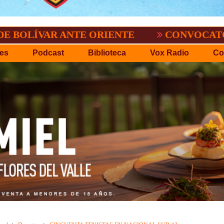
AR ANTE ORIENTE
CONVOCATORIA DEL C
es
Podcast
Biblioteca
Vox Radio
Co