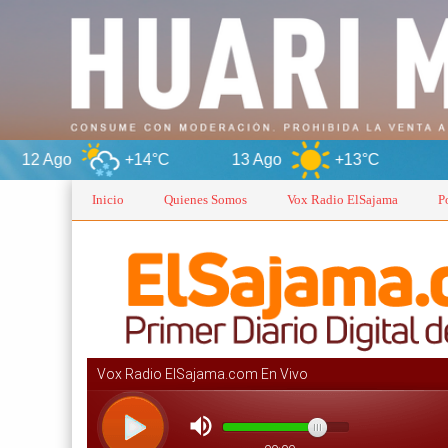
+14°C
13 Ago
+13°C
Oruro
Inicio
Quienes Somos
Vox Radio ElSajama
P