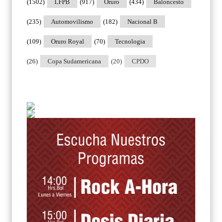
(1502)
LFPB
(917)
Oruro
(434)
Baloncesto
(235)
Automovilismo
(182)
Nacional B
(109)
Oruro Royal
(70)
Tecnologia
(26)
Copa Sudamericana
(20)
CPDO