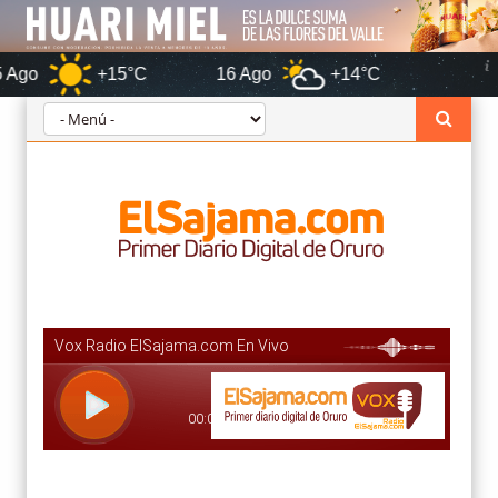
+15°C
16 Ago
+14°C
Oruro