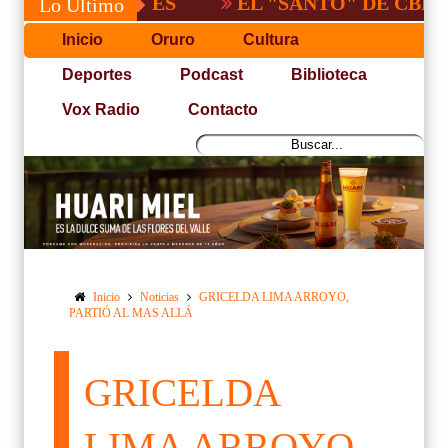
EL "SANTO" DE CBBA, DERR
Lo Último
Inicio
Oruro
Cultura
Deportes
Podcast
Biblioteca
Vox Radio
Contacto
Inicio
Noticias
GRICELDA LIMA ARROYO,
PARTIÓ AL MAS ALLÁ
GRICELDA
LIMA ARROYO,