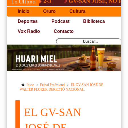
GV-SAN JOSÉ, NO PUDO CON 
Lo Último
Inicio
Oruro
Cultura
Deportes
Podcast
Biblioteca
Vox Radio
Contacto
Inicio
Futbol Profesional
EL GV-SAN JOSÉ DE
WALTER FLORES, DERROTÓ NACIONAL.
EL GV-SAN
JOSÉ DE