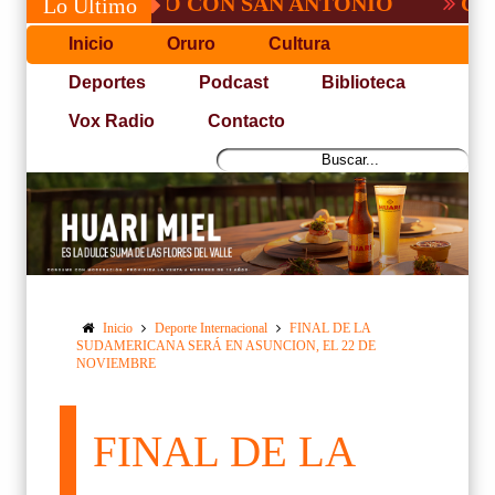
, NO PUDO CON SAN ANTONIO
COPA PA
Lo Último
Inicio
Oruro
Cultura
Deportes
Podcast
Biblioteca
Vox Radio
Contacto
Inicio
Deporte Internacional
FINAL DE LA
SUDAMERICANA SERÁ EN ASUNCION, EL 22 DE
NOVIEMBRE
FINAL DE LA