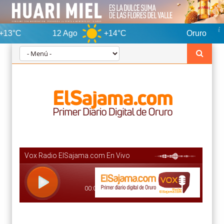
12 Ago
+14°C
Oruro