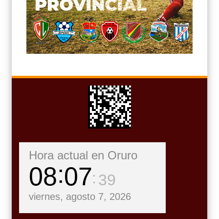
Hora actual en Oruro
08
07
40
viernes, agosto 7, 2026