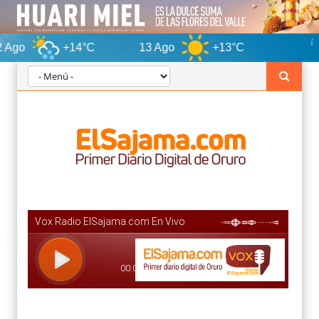
+14°C
13 Ago
+13°C
Oruro