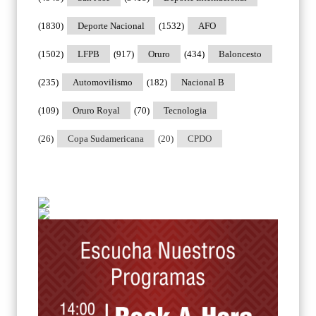
(1830)
Deporte Nacional
(1532)
AFO
(1502)
LFPB
(917)
Oruro
(434)
Baloncesto
(235)
Automovilismo
(182)
Nacional B
(109)
Oruro Royal
(70)
Tecnologia
(26)
Copa Sudamericana
(20)
CPDO