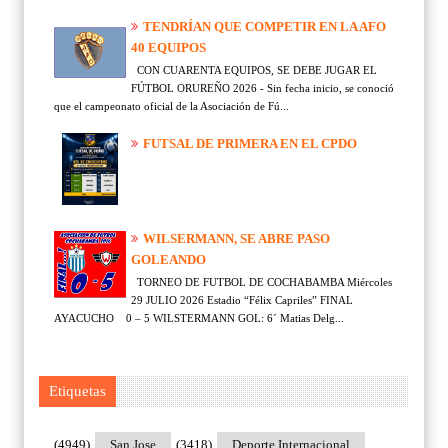
TENDRÍAN QUE COMPETIR EN LA AFO
40 EQUIPOS
CON CUARENTA EQUIPOS, SE DEBE JUGAR EL
FÚTBOL ORUREÑO 2026 - Sin fecha inicio, se conoció
que el campeonato oficial de la Asociación de Fú...
FUTSAL DE PRIMERA EN EL CPDO
WILSERMANN, SE ABRE PASO
GOLEANDO
TORNEO DE FUTBOL DE COCHABAMBA Miércoles
29 JULIO 2026 Estadio “Félix Capriles” FINAL
AYACUCHO 0 – 5 WILSTERMANN GOL: 6´ Matias Delg...
Etiquetas
(4949)
San Jose
(3418)
Deporte Internacional