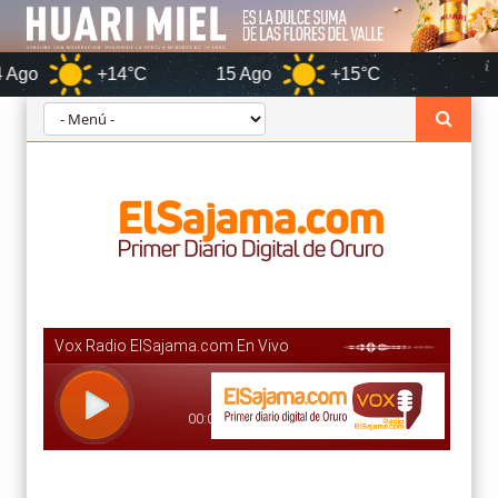
+14°C
15 Ago
+15°C
Oruro