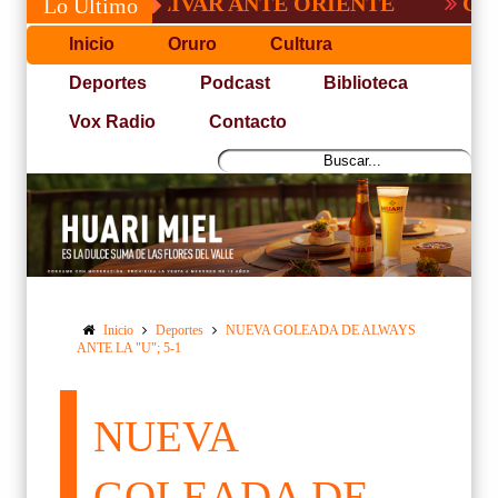
 DE BOLÍVAR ANTE ORIENTE
CONVOCATO
Lo Último
Inicio
Oruro
Cultura
Deportes
Podcast
Biblioteca
Vox Radio
Contacto
Inicio
Deportes
NUEVA GOLEADA DE ALWAYS
ANTE LA "U"; 5-1
NUEVA
GOLEADA DE