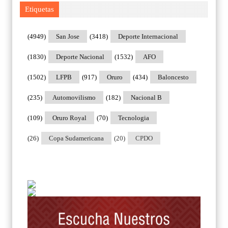
Etiquetas
(4949)
San Jose
(3418)
Deporte Internacional
(1830)
Deporte Nacional
(1532)
AFO
(1502)
LFPB
(917)
Oruro
(434)
Baloncesto
(235)
Automovilismo
(182)
Nacional B
(109)
Oruro Royal
(70)
Tecnologia
(26)
Copa Sudamericana
(20)
CPDO