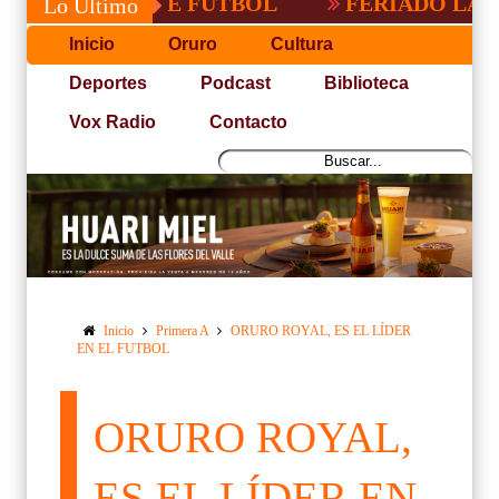
ACEÑA DE FUTBOL
FERIADO LARGO EN 
Lo Último
Inicio
Oruro
Cultura
Deportes
Podcast
Biblioteca
Vox Radio
Contacto
Inicio
Primera A
ORURO ROYAL, ES EL LÍDER
EN EL FUTBOL
ORURO ROYAL,
ES EL LÍDER EN