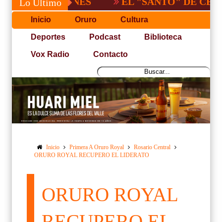
EL "SANTO" DE CBBA, DERR
Lo Último
Inicio
Oruro
Cultura
Deportes
Podcast
Biblioteca
Vox Radio
Contacto
Inicio
Primera A Oruro Royal
Rosario Central
ORURO ROYAL RECUPERO EL LIDERATO
ORURO ROYAL
RECUPERO EL