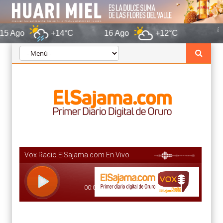
+14°C
16 Ago
+12°C
Oruro