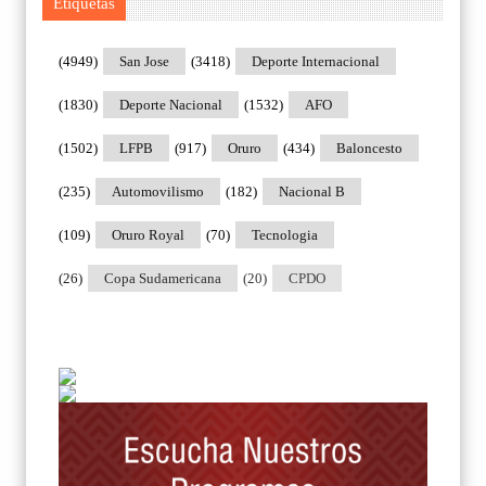
Etiquetas
(4949)
San Jose
(3418)
Deporte Internacional
(1830)
Deporte Nacional
(1532)
AFO
(1502)
LFPB
(917)
Oruro
(434)
Baloncesto
(235)
Automovilismo
(182)
Nacional B
(109)
Oruro Royal
(70)
Tecnologia
(26)
Copa Sudamericana
(20)
CPDO