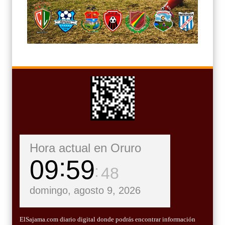
Hora actual en Oruro
09
59
49
domingo, agosto 9, 2026
ElSajama.com diario digital donde podrás encontrar información