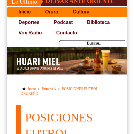
NFO DE BOLÍVAR ANTE ORIENTE
CONVO
Lo Último
Inicio
Oruro
Cultura
Deportes
Podcast
Biblioteca
Vox Radio
Contacto
Inicio
Primera A
POSICIONES FUTBOL
ORUREÑO
POSICIONES
FUTBOL