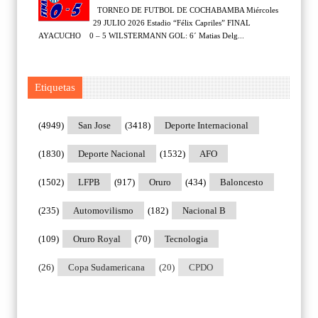
TORNEO DE FUTBOL DE COCHABAMBA Miércoles
29 JULIO 2026 Estadio “Félix Capriles” FINAL
AYACUCHO 0 – 5 WILSTERMANN GOL: 6´ Matias Delg...
Etiquetas
(4949)
San Jose
(3418)
Deporte Internacional
(1830)
Deporte Nacional
(1532)
AFO
(1502)
LFPB
(917)
Oruro
(434)
Baloncesto
(235)
Automovilismo
(182)
Nacional B
(109)
Oruro Royal
(70)
Tecnologia
(26)
Copa Sudamericana
(20)
CPDO