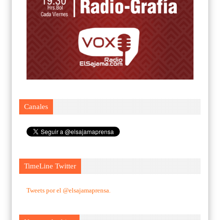
Canales
TimeLine Twitter
Tweets por el @elsajamaprensa.