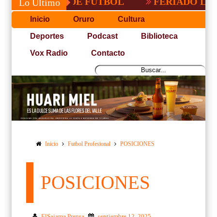
PACEÑA DE FUTBOL
FERIADO LARGO EN
Lo Último
Inicio
Oruro
Cultura
Deportes
Podcast
Biblioteca
Vox Radio
Contacto
Inicio
Futbol Profesional
POSICIONES
POSICIONES
ElSajama Prensa
septiembre 12, 2025