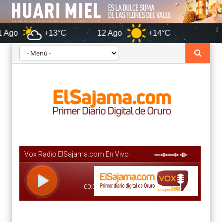
+13°C
12 Ago
+14°C
Oruro