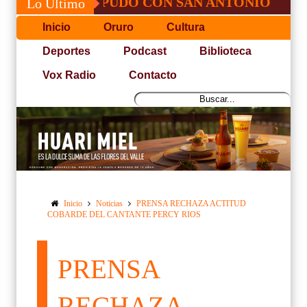
JOSÉ, NO PUDO CON SAN ANTONIO
COPA
Lo Último
Inicio
Oruro
Cultura
Deportes
Podcast
Biblioteca
Vox Radio
Contacto
Inicio
Noticias
PRENSA RECHAZA ACTITUD
COBARDE DEL CANTANTE PERCY RIOS
PRENSA
RECHAZA