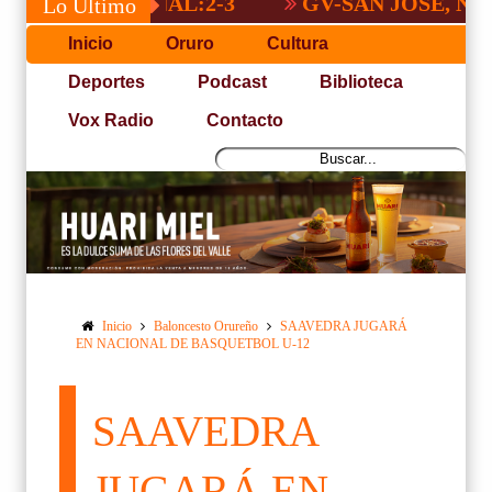
 NACIONAL:2-3
GV-SAN JOSÉ, NO PUDO
Lo Último
Inicio
Oruro
Cultura
Deportes
Podcast
Biblioteca
Vox Radio
Contacto
Inicio
Baloncesto Orureño
SAAVEDRA JUGARÁ
EN NACIONAL DE BASQUETBOL U-12
SAAVEDRA
JUGARÁ EN