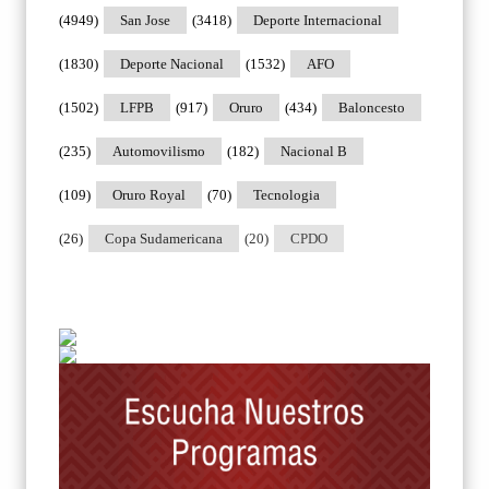
(4949)
San Jose
(3418)
Deporte Internacional
(1830)
Deporte Nacional
(1532)
AFO
(1502)
LFPB
(917)
Oruro
(434)
Baloncesto
(235)
Automovilismo
(182)
Nacional B
(109)
Oruro Royal
(70)
Tecnologia
(26)
Copa Sudamericana
(20)
CPDO