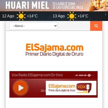
+14°C
13 Ago
+14°C
Orur