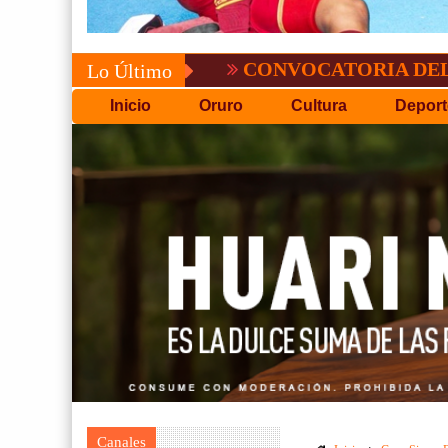
CONVOCATORIA DEL C.P.D.O.
Lo Último
Inicio
Oruro
Cultura
Deport
Canales