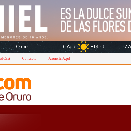
6 Ago
+14°C
7 Ago
+14°C
odCast
Contacto
Anuncia Aqui