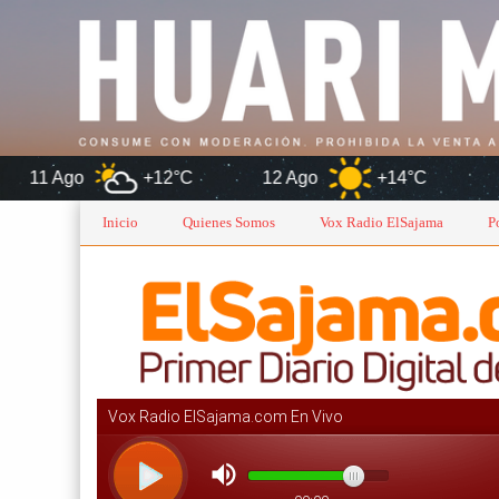
+12°C
12 Ago
+14°C
Oruro
Inicio
Quienes Somos
Vox Radio ElSajama
P