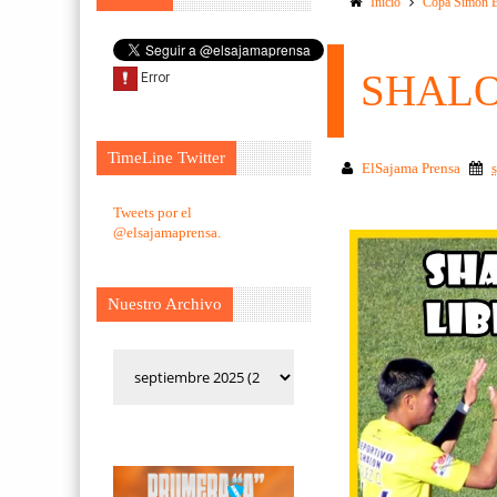
Inicio
Copa Simon B
SHALO
TimeLine Twitter
ElSajama Prensa
Tweets por el
@elsajamaprensa.
Nuestro Archivo