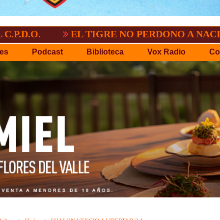
EL TIGRE NO PERDONO A NACIONAL:2-3
es
Podcast
Biblioteca
Vox Radio
Co