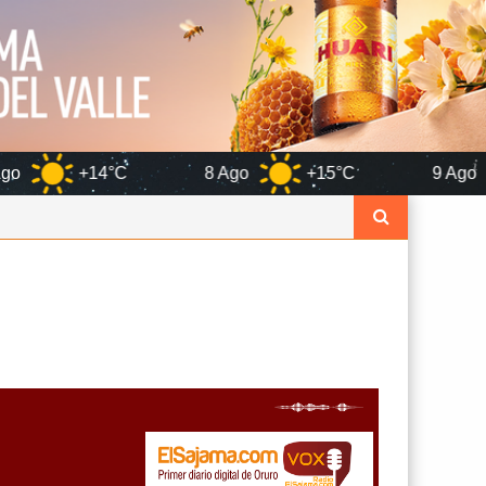
8 Ago
+15°C
9 Ago
+17°C