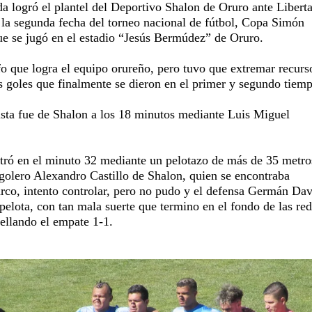
da logró el plantel del Deportivo Shalon de Oruro ante Libert
 la segunda fecha del torneo nacional de fútbol, Copa Simón
que se jugó en el estadio “Jesús Bermúdez” de Oruro.
fo que logra el equipo orureño, pero tuvo que extremar recurs
s goles que finalmente se dieron en el primer y segundo tiem
sta fue de Shalon a los 18 minutos mediante Luis Miguel
stró en el minuto 32 mediante un pelotazo de más de 35 metro
 golero Alexandro Castillo de Shalon, quien se encontraba
arco, intento controlar, pero no pudo y el defensa Germán Da
elota, con tan mala suerte que termino en el fondo de las re
sellando el empate 1-1.