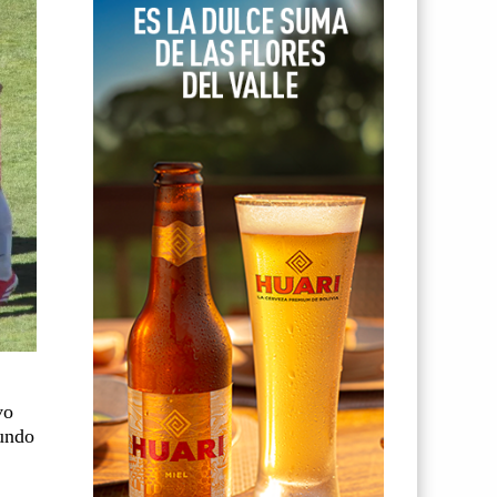
vo
gundo