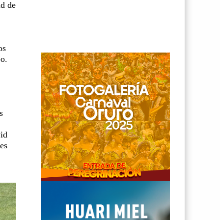
ad de
os
po.
s
vid
des