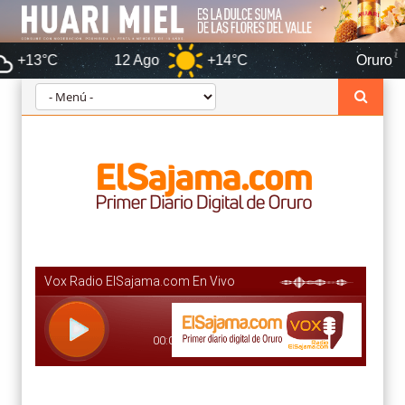
12 Ago
+14°C
Oruro