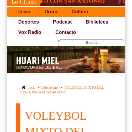
, NO PUDO CON SAN ANTONIO
COPA PA
Lo Último
Inicio
Oruro
Cultura
Deportes
Podcast
Biblioteca
Vox Radio
Contacto
Inicio
Libobasquet
VOLEYBOL MIXTO DEL
CPDO, PARA EL SABADO 20
VOLEYBOL
MIXTO DEL