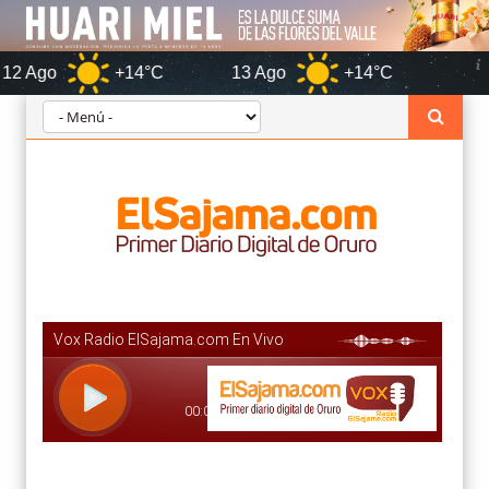
+14°C
13 Ago
+14°C
Oruro