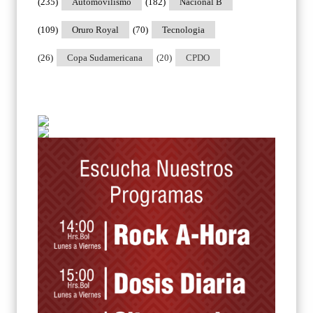
(235)
Automovilismo
(182)
Nacional B
(109)
Oruro Royal
(70)
Tecnologia
(26)
Copa Sudamericana
(20)
CPDO