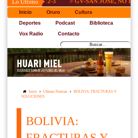
GV-SAN JOSÉ, NO PUDO CO
Lo Último
Inicio
Oruro
Cultura
Deportes
Podcast
Biblioteca
Vox Radio
Contacto
Inicio
Ultimas Noticias
BOLIVIA: FRACTURAS Y
SOLUCIONES
BOLIVIA:
FRACTURAS Y