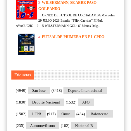
WILSERMANN, SE ABRE PASO
GOLEANDO
TORNEO DE FUTBOL DE COCHABAMBA Miércoles
29 JULIO 2026 Estadio “Félix Capriles” FINAL
AYACUCHO 0 – 5 WILSTERMANN GOL: 6´ Matias Delg...
FUTSAL DE PRIMERA EN EL CPDO
Etiquetas
(4949)
San Jose
(3418)
Deporte Internacional
(1830)
Deporte Nacional
(1532)
AFO
(1502)
LFPB
(917)
Oruro
(434)
Baloncesto
(235)
Automovilismo
(182)
Nacional B