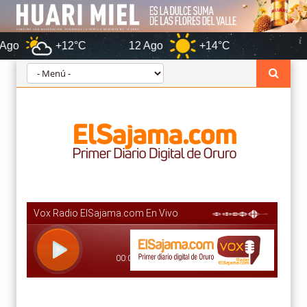
+12°C
12 Ago
+14°C
Oruro