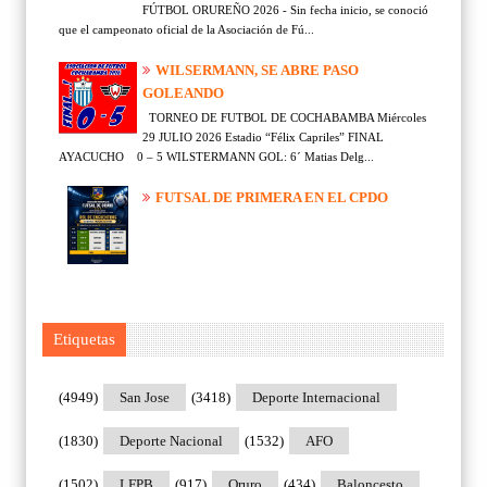
FÚTBOL ORUREÑO 2026 - Sin fecha inicio, se conoció
que el campeonato oficial de la Asociación de Fú...
WILSERMANN, SE ABRE PASO
GOLEANDO
TORNEO DE FUTBOL DE COCHABAMBA Miércoles
29 JULIO 2026 Estadio “Félix Capriles” FINAL
AYACUCHO 0 – 5 WILSTERMANN GOL: 6´ Matias Delg...
FUTSAL DE PRIMERA EN EL CPDO
Etiquetas
(4949)
San Jose
(3418)
Deporte Internacional
(1830)
Deporte Nacional
(1532)
AFO
(1502)
LFPB
(917)
Oruro
(434)
Baloncesto