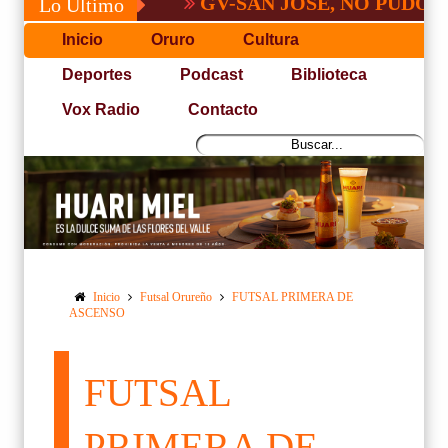
GV-SAN JOSÉ, NO PUDO CON 
Lo Último
Inicio
Oruro
Cultura
Deportes
Podcast
Biblioteca
Vox Radio
Contacto
Inicio
Futsal Orureño
FUTSAL PRIMERA DE
ASCENSO
FUTSAL
PRIMERA DE