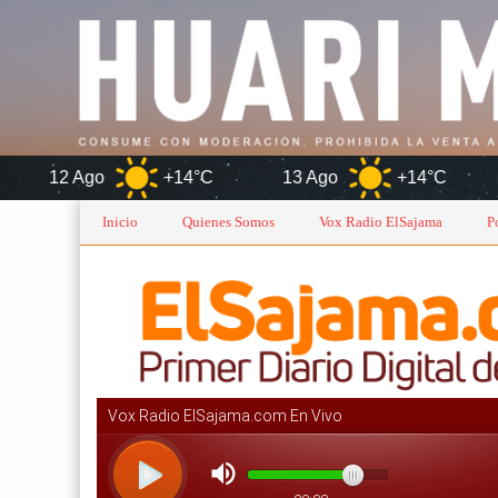
+14°C
13 Ago
+14°C
Oruro
Inicio
Quienes Somos
Vox Radio ElSajama
P