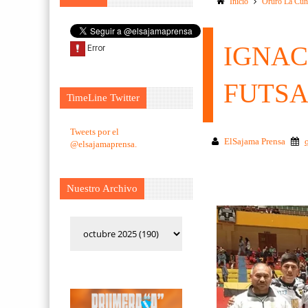
Inicio
Oruro La Cun
IGNAC
FUTS
TimeLine Twitter
Tweets por el
ElSajama Prensa
@elsajamaprensa.
Nuestro Archivo