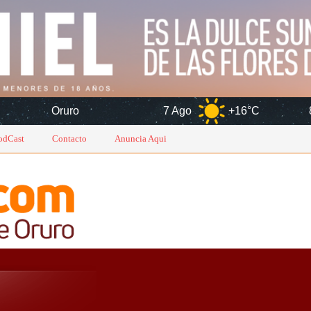
7 Ago
+16°C
8 Ago
+14
odCast
Contacto
Anuncia Aqui