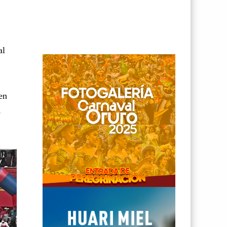
al
en
s