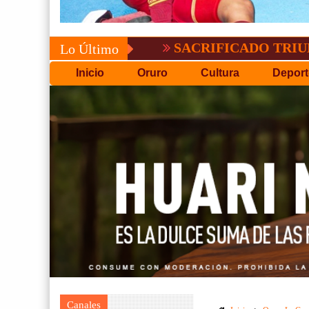
SACRIFICADO TRIUNFO DE BO
Lo Último
Inicio
Oruro
Cultura
Deport
Canales