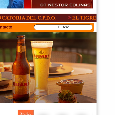
EL C.P.D.O.
EL TIGRE NO PERDONO A N
ntacto
Stories