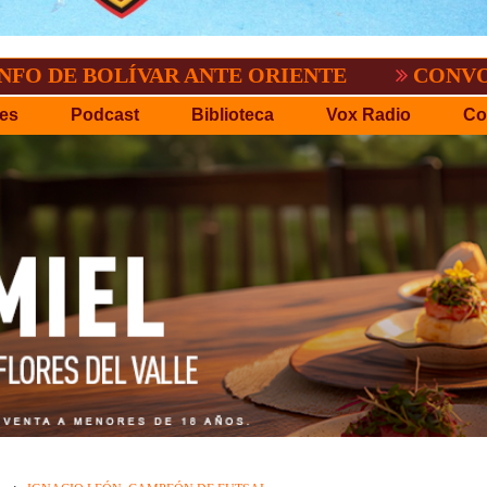
LÍVAR ANTE ORIENTE
CONVOCATORIA D
es
Podcast
Biblioteca
Vox Radio
Co