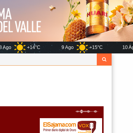
°C
9 Ago
+15°C
10 Ago
+14°C